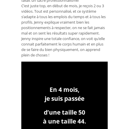
fallait un sacré professionnalisme!
C’est juste top, en début de mois, je reçois 2 ou 3
vidéos. Tout est personnalisé, et ce système
s’adapte à tous les emplois du temps et à tous les
profils. Jenny explique vraiment bien les
positionnements à respecter, on ne se fait jamais
mal et on sent les résultats super rapidement.
Jenny inspire une totale confiance, on voit qu’elle
connait parfaitement le corps humain et en plus
de se faire du bien physiquement, on apprend
plein de choses !
En 4 mois,
je suis passée
d’une taille 50
à une taille 44.