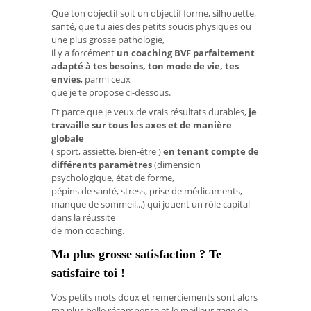
Que ton objectif soit un objectif forme, silhouette,
santé, que tu aies des petits soucis physiques ou
une plus grosse pathologie,
il y a forcément
un coaching BVF parfaitement
adapté à tes besoins, ton mode de vie, tes
envies
, parmi ceux
que je te propose ci-dessous.
Et parce que je veux de vrais résultats durables,
je
travaille sur tous les axes et de manière
globale
( sport, assiette, bien-être )
en tenant compte de
différents paramètres
(dimension
psychologique, état de forme,
pépins de santé, stress, prise de médicaments,
manque de sommeil...) qui jouent un rôle capital
dans la réussite
de mon coaching.
Ma plus grosse
satisfaction
? Te
satisfaire
toi !
Vos petits mots doux et remerciements sont alors
ma plus belle récompense et le meilleur gage de