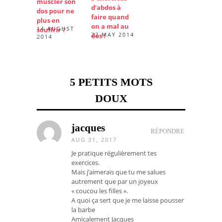
muscler son
d’abdos à
dos pour ne
faire quand
plus en
on a mal au
14 AUGUST
souffrir ?
22 MAY 2014
dos !
2014
5 PETITS MOTS
DOUX
jacques
RÉPONDRE
AUG 31, 2017
Je pratique régulièrement tes
exercices.
Mais j’aimerais que tu me salues
autrement que par un joyeux
« coucou les filles ».
A quoi ça sert que je me laisse pousser
la barbe
Amicalement Jacques