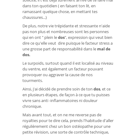
sollicité, il t'est déjà sûrement arrivé de te faire mal
dans ton quotidien ( en faisant ton lit, en
ramassant quelque chose, en mettant tes
chaussures...)
De plus, notre vie trépidante et stressante n'aide
pas non plus et nombreuses sont les personnes
qui en ont " plein le
dos
", expression qui veut bien
dire ce qu'elle veut dire puisque le facteur stress a
une grosse part de responsabilité dans le
mal de
dos.
Le surpoids, surtout quand il est localisé au niveau
du ventre, est également un facteur pouvant
provoquer ou aggraver la cause de nos
tourments.
Ainsi, j'ai décidé de prendre soin de ton
dos
, et ce
en plusieurs étapes, de façon à ce que tu puisses
vivre sans anti -inflammatoires ni douleur
chronique.
Mais avant tout, et on ne me reverse pas de
royalties pour te dire cela, prends l'habitude d'aller
régulièrement chez un bon ostéopathe pour une
petite révision, une sorte de contrôle technique,