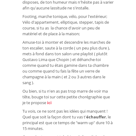
disposes, de ton humeur mais n'hésite pas à varier
afin qu'aucune lassitude ne s'installe.
Footing, marche tonique, vélo, pour l'extérieur;
Vélo d'appartement, elliptique, stepper, tapis de
course, si tu as la chance d'avoir un peu de
matériel et de place à la maison;
Amuse-toi à monter et descendre les marches de
ton escalier, saute à la corde ( un peu plus dure ),
mets à fond dans ton salon une playlist ( plutôt
Gustavo Lima que Chopin ) et déhanche-toi
comme quand tu étais gamine dans ta chambre
ou comme quand tu fais la fête un verre de
champagne à la main ( et 2 ou 3 autres dans le
sang ).
Ou bien, si tu n'en as pas trop marre de voir ma
tête, bouge toi sur cette petite chorégraphie que
je te propose
ici
Tu vois, ce ne sont pas les idées qui manquent !
Quel que soit la façon dont tu vas t'
échauffer
, le
principal est que ce temps de "warm up" dure 10 à
15 minutes.