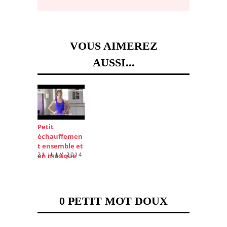
VOUS AIMEREZ
AUSSI...
Petit
échauffemen
t ensemble et
21 JULY 2014
en musique
0 PETIT MOT DOUX