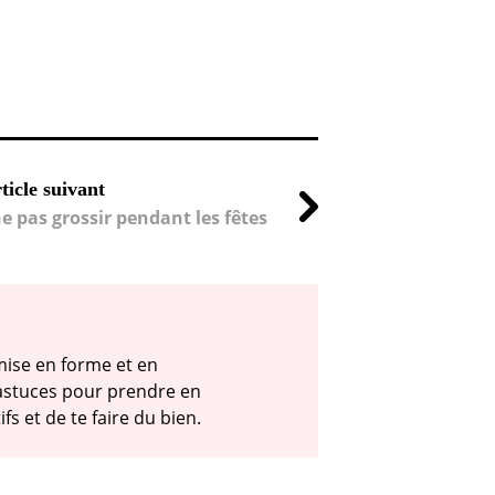
ticle suivant
e pas grossir pendant les fêtes
emise en forme et en
t astuces pour prendre en
s et de te faire du bien.