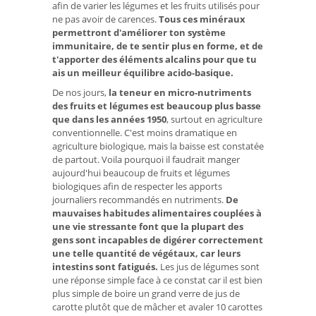
afin de varier les légumes et les fruits utilisés pour
ne pas avoir de carences.
Tous ces minéraux
permettront d'améliorer ton système
immunitaire, de te sentir plus en forme, et de
t'apporter des éléments alcalins pour que tu
ais un meilleur équilibre acido-basique.
De nos jours,
la teneur en micro-nutriments
des fruits et légumes est beaucoup plus basse
que dans les années 1950
, surtout en agriculture
conventionnelle. C'est moins dramatique en
agriculture biologique, mais la baisse est constatée
de partout. Voila pourquoi il faudrait manger
aujourd'hui beaucoup de fruits et légumes
biologiques afin de respecter les apports
journaliers recommandés en nutriments.
De
mauvaises habitudes alimentaires couplées à
une vie stressante font que la plupart des
gens sont incapables de digérer correctement
une telle quantité de végétaux, car leurs
intestins sont fatigués.
Les jus de légumes sont
une réponse simple face à ce constat car il est bien
plus simple de boire un grand verre de jus de
carotte plutôt que de mâcher et avaler 10 carottes