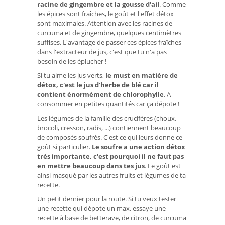
racine de gingembre et la gousse d'ail
. Comme
les épices sont fraîches, le goût et l'effet détox
sont maximales. Attention avec les racines de
curcuma et de gingembre, quelques centimètres
suffises. L'avantage de passer ces épices fraîches
dans l'extracteur de jus, c'est que tu n'a pas
besoin de les éplucher !
Si tu aime les jus verts,
le must en matière de
détox, c'est le jus d'herbe de blé car il
contient énormément de chlorophylle
. A
consommer en petites quantités car ça dépote !
Les légumes de la famille des crucifères (choux,
brocoli, cresson, radis, ...) contiennent beaucoup
de composés soufrés. C'est ce qui leurs donne ce
goût si particulier.
Le soufre a une action détox
très importante, c'est pourquoi il ne faut pas
en mettre beaucoup dans tes jus
. Le goût est
ainsi masqué par les autres fruits et légumes de ta
recette.
Un petit dernier pour la route. Si tu veux tester
une recette qui dépote un max, essaye une
recette à base de betterave, de citron, de curcuma