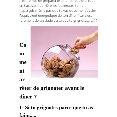
Il est temps de préparer le dîner et rebelote, tout
en t'activant derrière les fourneaux, tu ne
t'aperçois même pas que tu vas quasiment avaler
l'équivalent énergétique de ton dîner ( car c'est
rarement de la salade verte que tu grignotes.......:) )
Co
m
me
nt
ar
rêter de grignoter avant le
dîner ?
1- Si tu grignotes parce que tu as
faim.....