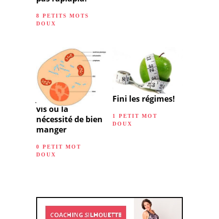
8 PETITS MOTS
DOUX
Je mange donc je
Fini les régimes!
vis ou la
1 PETIT MOT
nécessité de bien
DOUX
manger
0 PETIT MOT
DOUX