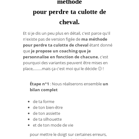
méthode
pour perdre ta culotte de
cheval.
Et si je dis un peu plus en détail, c'est parce qu'il
n'existe pas de version figée de
ma méthode
pour perdre ta culotte de cheval
étant donné
que
je propose un coaching que je
personnalise en fonction de chacune
, c'est
pourquoi des variantes peuvent être mises en
place,.........mais ça c'est moi qui le décide 🙂 !
Étape n°1
: Nous réaliserons ensemble
un
bilan complet
de ta forme
de ton bien-être
de ton assiette
de ta silhouette
et de ton mode de vie
pour mettre le doigt sur certaines erreurs,